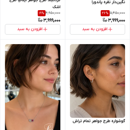
گردنبند طرح جواهر ایتالیا طرح
نگین‌دار نقره پاندورا
اشک
4,950,000
5,450,000
19
%
26
%
3,999,000
3,999,000
افزودن به سبد
افزودن به سبد
گوشواره طرح جواهر تمام تراش