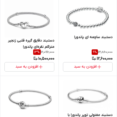
دستبند ساچمه ای پاندورا
دستبند دقایق گیره‌ قلبی زنجیر
متراکم نقره‌ای پاندورا
12,096,000
13,860,000
13
%
9
%
10,500,000
12,600,000
افزودن به سبد
افزودن به سبد
دستبند مفتولی توپر پاندورا با