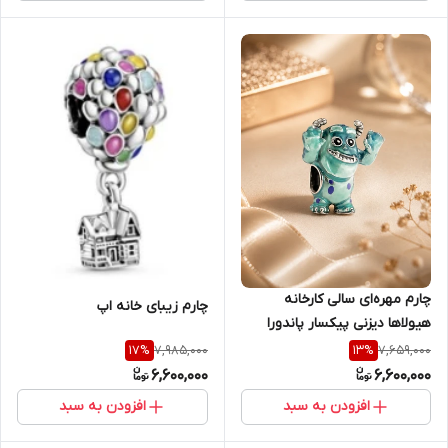
چارم مهره‌ای سالی کارخانه
چارم زیبای خانه اپ
هیولا‌ها دیزنی پیکسار پاندورا
7,985,000
7,659,000
17
%
13
%
6,600,000
6,600,000
افزودن به سبد
افزودن به سبد