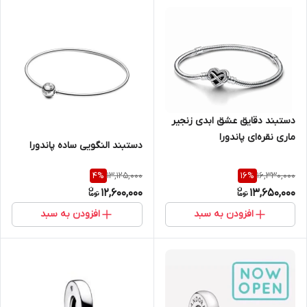
دستبند دقایق عشق ابدی زنجیر
ماری نقره‌ای پاندورا
دستبند النگویی ساده پاندورا
13,125,000
16,330,000
4
%
16
%
12,600,000
13,650,000
افزودن به سبد
افزودن به سبد