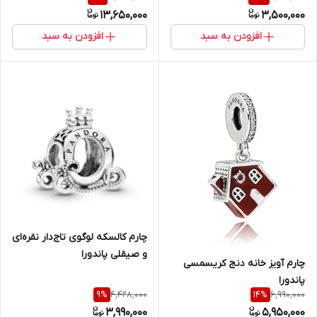
13,650,000
3,500,000
افزودن به سبد
افزودن به سبد
چارم کالسکه لوگوی تاج‌دار نقره‌ای
و صیقلی پاندورا
چارم آویز خانه دنج کریسمسی
پاندورا
4,428,000
6,990,000
9
%
14
%
3,990,000
5,950,000