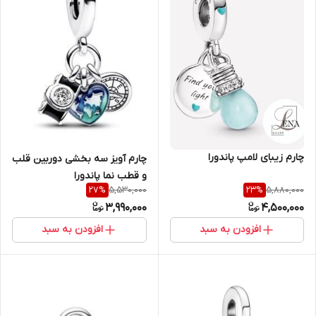
چارم زیبای لامپ پاندورا
چارم آویز سه بخشی دوربین قلب
و قطب نما پاندورا
5,530,000
5,880,000
27
%
23
%
3,990,000
4,500,000
افزودن به سبد
افزودن به سبد