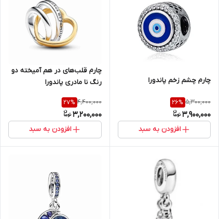
چارم قلب‌های در هم آمیخته دو
چارم چشم زخم پاندورا
رنگ نا مادری پاندورا
4,400,000
5,300,000
27
%
26
%
3,200,000
3,900,000
افزودن به سبد
افزودن به سبد