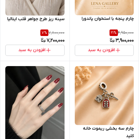
چارم پنجه با استخوان پاندورا
سینه ریز طرح جواهر قلب ایتالیا
7,800,000
4,950,000
7
%
21
%
7,200,000
3,900,000
افزودن به سبد
افزودن به سبد
چارم سه بخشی ریموت خانه
کلید