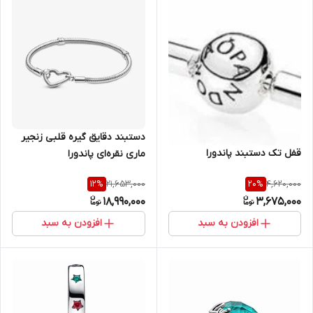
دستبند دقایق گیره‌ قلبی زنجیر
قفل تک دستبند پاندورا
ماری نقره‌ای پاندورا
21,653,000
4,620,000
12
%
20
%
18,990,000
3,675,000
افزودن به سبد
افزودن به سبد