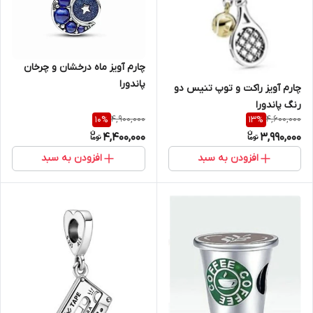
چارم آویز ماه درخشان و چرخان
پاندورا
چارم آویز راکت و توپ تنیس دو
رنگ پاندورا
4,900,000
4,600,000
10
%
13
%
4,400,000
3,990,000
افزودن به سبد
افزودن به سبد