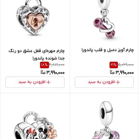
چارم آویز دمبل و قلب پاندورا
چارم مهره‌ای قفل عشق دو رنگ
جدا شونده پاندورا
4,871,000
5,069,000
18
%
21
%
3,990,000
3,990,000
افزودن به سبد
افزودن به سبد