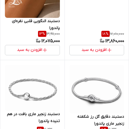
دستبند النگویی قلبی نقره‌ای
پاندورا
13,911,000
17,010,000
13
%
18
%
12,075,000
13,860,000
افزودن به سبد
افزودن به سبد
دستبند زنجیر ماری بافت در هم
دستبند دقایق گل رز شکفته
تنیده پاندورا
زنجیر ماری پاندورا