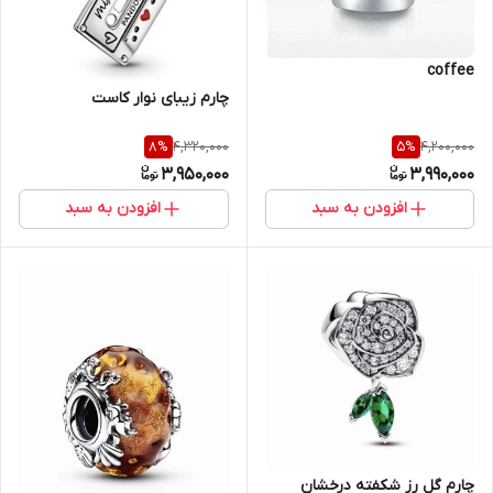
coffee
چارم زیبای نوار کاست
4,320,000
4,200,000
8
%
5
%
3,950,000
3,990,000
افزودن به سبد
افزودن به سبد
چارم گل رز شکفته درخشان