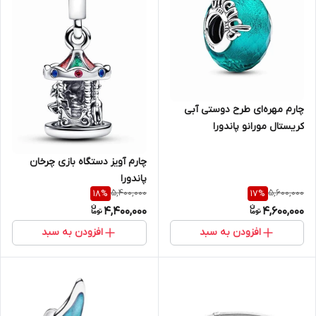
چارم مهره‌ای طرح دوستی آبی
کریستال مورانو پاندورا
چارم آویز دستگاه بازی چرخان
پاندورا
5,400,000
5,600,000
18
%
17
%
4,400,000
4,600,000
افزودن به سبد
افزودن به سبد