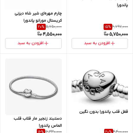
پاندورا
چارم مهره‌ای شیر شاه دیزنی
کریستال مورانو پاندورا
5,750,000
6,797,000
20
%
15
%
4,550,000
5,750,000
افزودن به سبد
افزودن به سبد
قفل قلب پاندورا بدون نگین
دستبند زنجیر مار قلاب قلب
الماس پاندورا
16,330,000
4,400,000
16
%
20
%