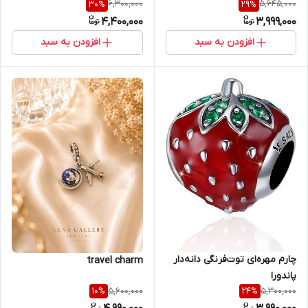
6,300,000
5,645,000
30
%
29
%
4,400,000
3,999,000
افزودن به سبد
افزودن به سبد
چارم مهره‌ای توت‌فرنگی دانه‌دار
travel charm
پاندورا
5,600,000
5,300,000
10
%
24
%