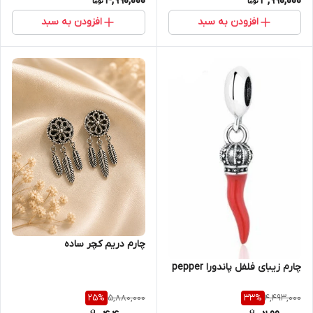
4,990,000
3,990,000
افزودن به سبد
افزودن به سبد
چارم دریم کچر ساده
چارم زیبای فلفل پاندورا pepper
5,880,000
4,493,000
25
%
33
%