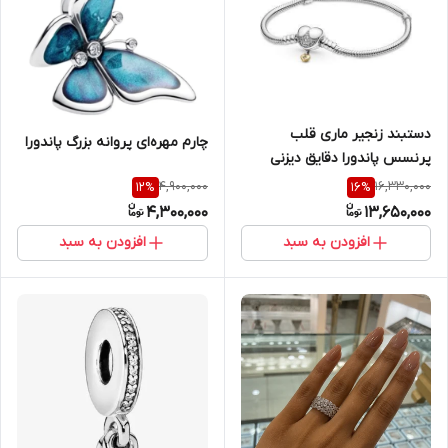
دستبند زنجیر ماری قلب
چارم مهره‌ای پروانه بزرگ پاندورا
پرنسس پاندورا دقایق دیزنی
4,900,000
16,330,000
12
%
16
%
4,300,000
13,650,000
افزودن به سبد
افزودن به سبد