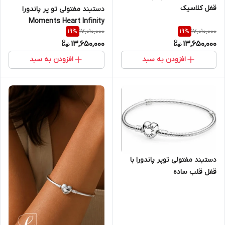
قفل کلاسیک
دستبند مفتولی تو پر پاندورا
Moments Heart Infinity
17,010,000
17,010,000
19
%
19
%
13,650,000
13,650,000
افزودن به سبد
افزودن به سبد
دستبند مفتولی توپر پاندورا با
قفل قلب ساده