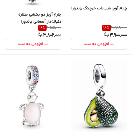
چارم آویز شب‌تاب خرچنگ پاندورا
چارم آویز دو بخشی ستاره
دنباله‌دار آسمانی پاندورا
4,551,000
4,788,000
16
%
18
%
3,802,000
3,900,000
افزودن به سبد
افزودن به سبد