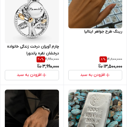
رینگ طرح جواهر ایتالیا
چارم آویزان درخت زندگی خانواده
درخشان نقره پاندورا
4,990,000
14,800,000
20
%
8
%
3,990,000
13,500,000
افزودن به سبد
افزودن به سبد