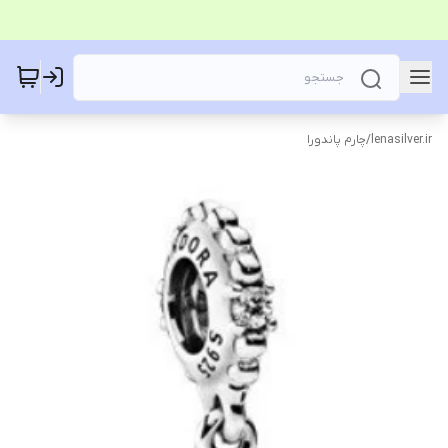
lenasilver.ir
/
چارم پاندورا