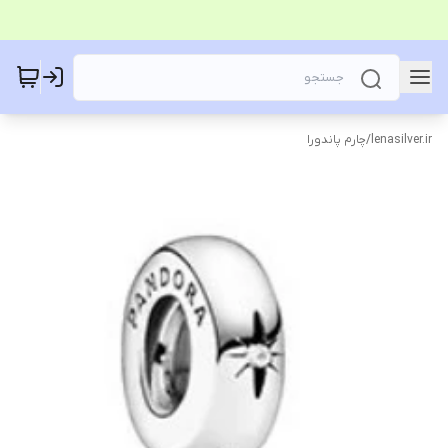
lenasilver.ir
/
چارم پاندورا