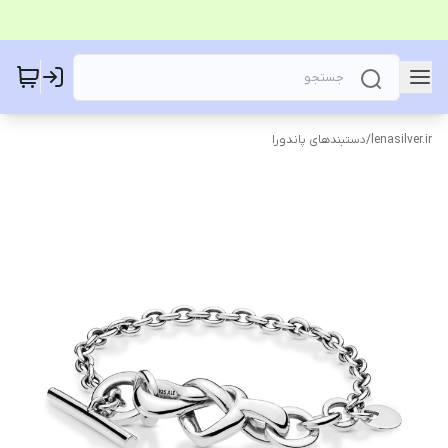
lenasilver.ir
/
دستبندهای پاندورا