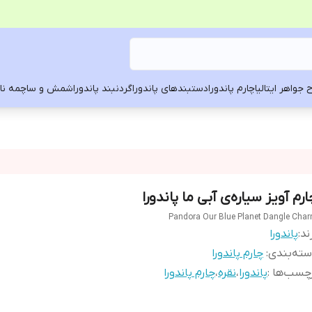
 جواهر ایتالیا
چارم پاندورا
دستبندهای پاندورا
گردنبند پاندورا
شمش و ساچمه ناد
رم آویز سیاره‌ی آبی ما پاندورا
Pandora Our Blue Planet Dangle Cha
ند:
پاندورا
ته‌بندی
:
چارم پاندورا
چسب‌ها :
پاندورا
،
نقره
،
چارم پاندورا