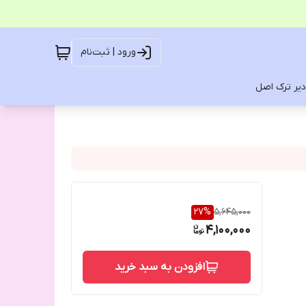
ورود | ثبت‌نام
یر ترک اصل
27
%
5,645,000
4,100,000
افزودن به سبد خرید