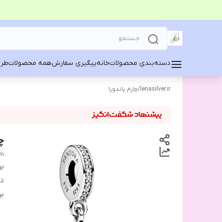
دسته‌بندی محصولات
خانه
پیگیری سفارش
همه محصولات
طرح
lenasilver.ir
/
چارم پاندورا
چا
rm
بر
دس
بر