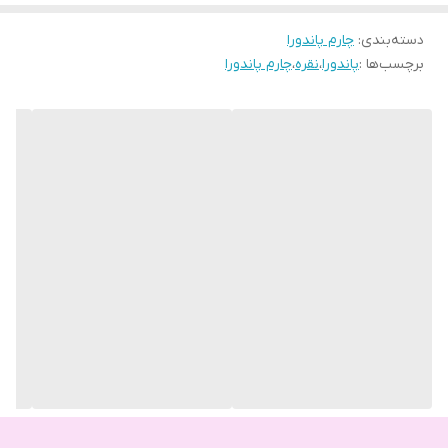
دسته‌بندی
:
چارم پاندورا
برچسب‌ها :
پاندورا
،
نقره
،
چارم پاندورا