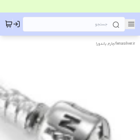
lenasilver.ir
/
چارم پاندورا