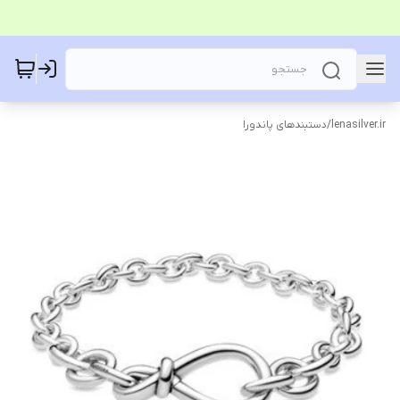
lenasilver.ir
/
دستبندهای پاندورا