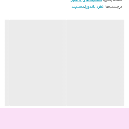
برچسب‌ها :
نقره
،
پاندورا
،
دستبند