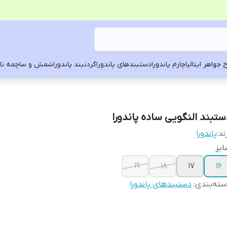
 جواهر ایتالیا
چارم پاندورا
دستبندهای پاندورا
گردنبند پاندورا
شمش و ساچمه ناد
ستبند النگویی ساده پاندورا
ند:
پاندورا
یز
۱۹
۱۸
۱۷
۱۶
ته‌بندی
:
دستبندهای پاندورا