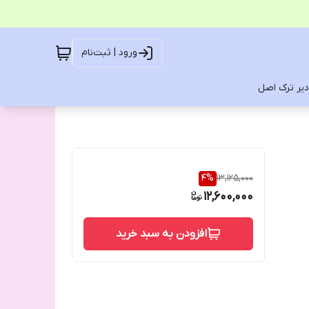
ورود | ثبت‌نام
یر ترک اصل
4
%
13,125,000
12,600,000
افزودن به سبد خرید