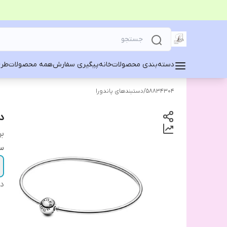
دسته‌بندی محصولات
خانه
پیگیری سفارش
همه محصولات
طرح
58834304
/
دستبندهای پاندورا
د
بر
سا
دس