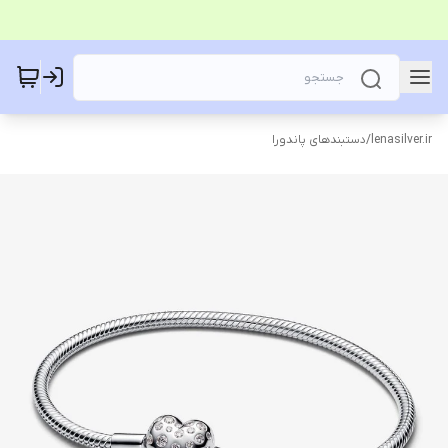
lenasilver.ir
/
دستبندهای پاندورا