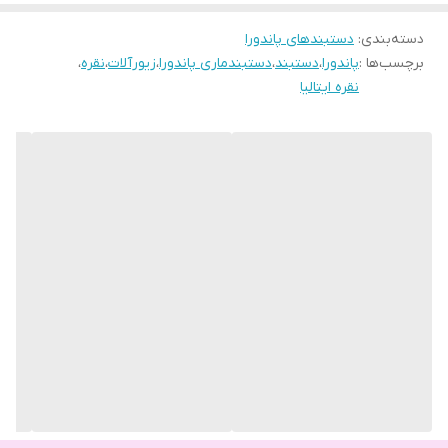
دسته‌بندی
:
دستبندهای پاندورا
برچسب‌ها :
پاندورا
،
دستبند
،
دستبندماری پاندورا
،
زیورآلات
،
نقره
،
نقره ایتالیا