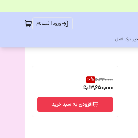
ورود | ثبت‌نام
یر ترک اصل
16
%
16,330,000
13,650,000
افزودن به سبد خرید