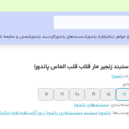
 جواهر ایتالیا
چارم پاندورا
دستبندهای پاندورا
گردنبند پاندورا
شمش و ساچمه ناد
ستبند زنجیر مار قلاب قلب الماس پاندورا
ند:
پاندورا
یز
۱۶
۲۱
۲۰
۱۹
۱۸
۱۷
ته‌بندی
:
دستبندهای پاندورا
چسب‌ها :
پاندورا
،
دستبند
،
دستبندماری پاندورا
،
زیورآلات
،
نقره
،
نقره ایتالیا