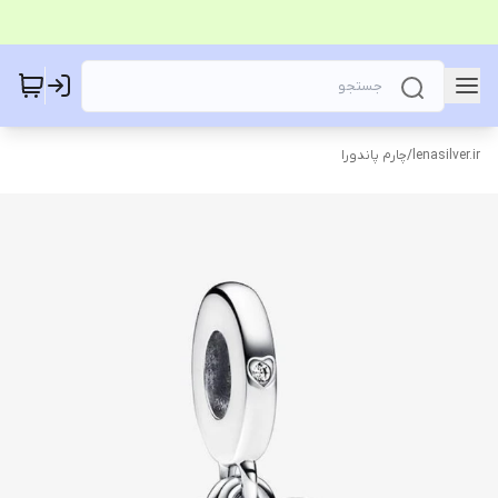
lenasilver.ir
/
چارم پاندورا