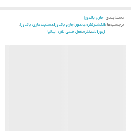
دسته‌بندی
:
چارم پاندورا
برچسب‌ها :
انگشترنقره
،
پاندورا
،
چارم پاندورا
،
دستبندماری پاندورا
،
زیورآلات
،
نقره
،
قفل قلبی
،
نقره ایتالیا