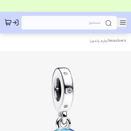
lenasilver.ir
/
چارم پاندورا