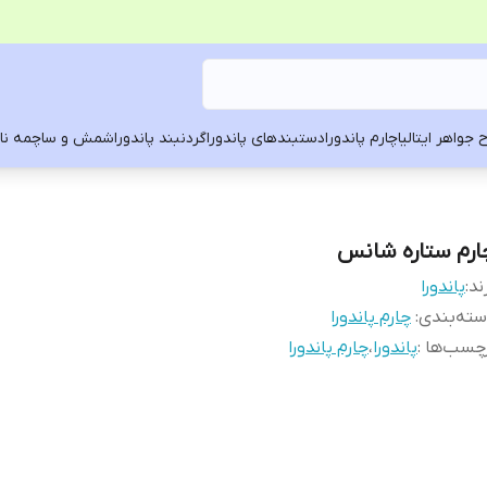
 جواهر ایتالیا
چارم پاندورا
دستبندهای پاندورا
گردنبند پاندورا
شمش و ساچمه ناد
ارم ستاره شانس
ند:
پاندورا
ته‌بندی
:
چارم پاندورا
چسب‌ها :
پاندورا
،
چارم پاندورا