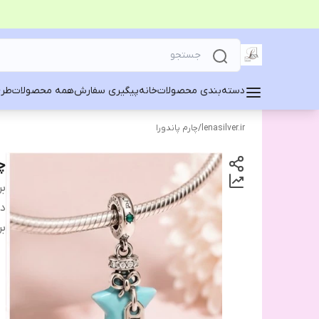
دسته‌بندی محصولات
خانه
پیگیری سفارش
همه محصولات
طرح
lenasilver.ir
/
چارم پاندورا
چ
بر
دس
بر