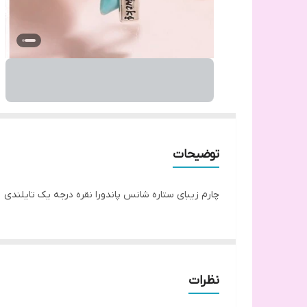
توضیحات
چارم زیبای ستاره شانس پاندورا نقره درجه یک تایلندی
نظرات