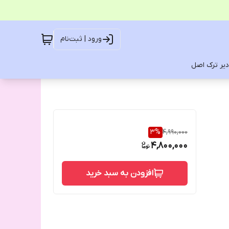
ورود | ثبت‌نام
یر ترک اصل
3
%
4,990,000
4,800,000
افزودن به سبد خرید