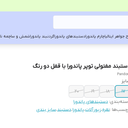
 جواهر ایتالیا
چارم پاندورا
دستبندهای پاندورا
گردنبند پاندورا
شمش و ساچمه ناد
ستبند مفتولی توپر پاندورا با قفل دو رنگ
Pando
یز
20
19
18
17
ته‌بندی
:
دستبندهای پاندورا
چسب‌ها :
نقره
،
زیورآلات
،
پاندورا
،
دستبند
،
سایز بندی