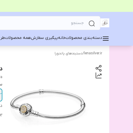
دسته‌بندی محصولات
خانه
پیگیری سفارش
همه محصولات
طرح
lenasilver.ir
/
دستبندهای پاندورا
د
ra
سا
دس
بر