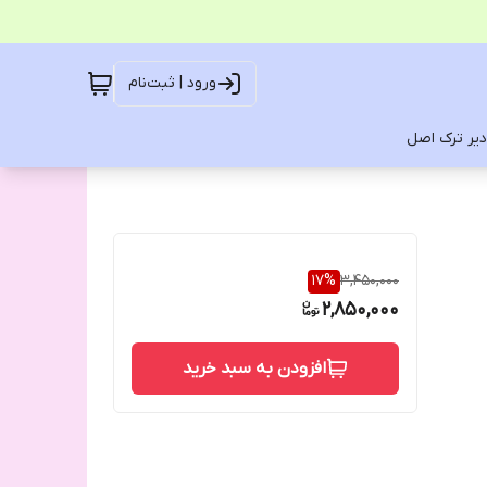
ورود | ثبت‌نام
یر ترک اصل
17
%
3,450,000
2,850,000
افزودن به سبد خرید