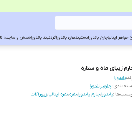
 جواهر ایتالیا
چارم پاندورا
دستبندهای پاندورا
گردنبند پاندورا
شمش و ساچمه ناد
ارم زیبای ماه و ستاره
ند:
پاندورا
ته‌بندی
:
چارم پاندورا
چسب‌ها :
پاندورا
،
چارم پاندورا
،
نقره
،
نقره ایتالیا
،
زیورآلات