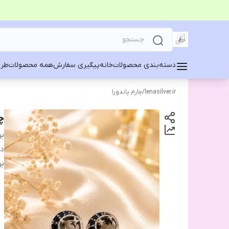
دسته‌بندی محصولات
خانه
پیگیری سفارش
همه محصولات
طرح
lenasilver.ir
/
چارم پاندورا
چ
بر
دس
بر