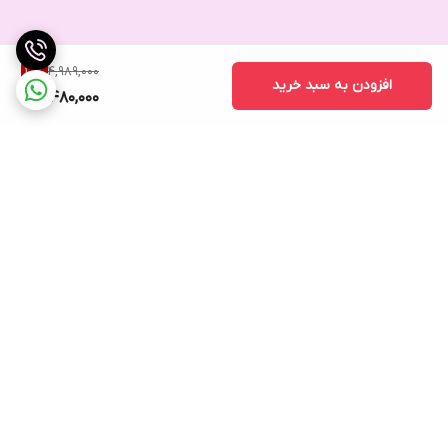
4,989,000
10
%
افزودن به سبد خرید
4,480,000
برگشت به بالا