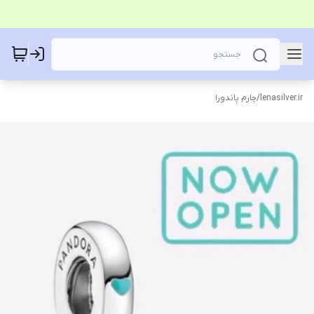
lenasilver.ir
/
چارم پاندورا