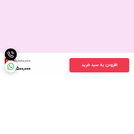
5,880,000
23
%
افزودن به سبد خرید
4,500,000
برگشت به بالا