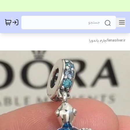
lenasilver.ir
/
چارم پاندورا