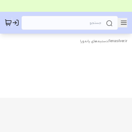
lenasilver.ir
/
دستبندهای پاندورا