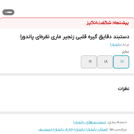
دستبند دقایق گیره‌ قلبی زنجیر ماری نقره‌ای پاندورا
برند:
پاندورا
سایز
۱۹
۱۸
۱۷
نظرات
دسته‌بندی
:
دستبندهای پاندورا
برچسب‌ها :
استاپرپاندورا
،
پاندورا
،
چارم پاندورا
،
دستبند
،