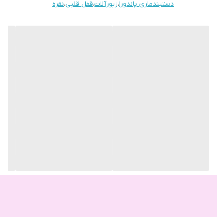
دستبندماری پاندورا
،
زیورآلات
،
قفل قلبی
،
نقره