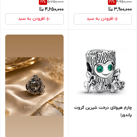
5,750,000
4,950,000
19
%
21
%
4,650,000
3,900,000
افزودن به سبد
افزودن به سبد
چارم هیولای درخت شیرین گروت
پاندورا