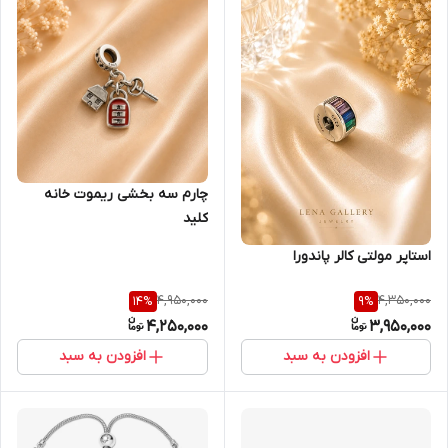
چارم سه بخشی ریموت خانه
کلید
استاپر مولتی کالر پاندورا
4,950,000
4,350,000
14
%
9
%
4,250,000
3,950,000
افزودن به سبد
افزودن به سبد