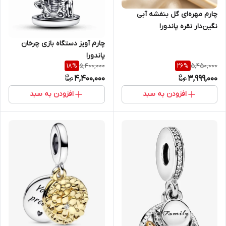
چارم مهره‌ای گل بنفشه آبی
نگین‌دار نقره پاندورا
چارم آویز دستگاه بازی چرخان
پاندورا
5,400,000
5,450,000
18
%
26
%
4,400,000
3,999,000
افزودن به سبد
افزودن به سبد