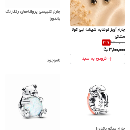
چارم کلیپسی پروانه‌های رنگارنگ
پاندورا
چارم آویز نوشابه شیشه ایی کولا
مشکی
4,400,000
29
%
3,100,000
افزودن به سبد
ناموجود
چارم میگو پاندورا