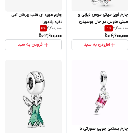
چارم آویز میکی موس دیزنی و
چارم مهره ای قلب چرخان آبی
مینی ماوس در حال بوسیدن
نقره پاندورا
4,400,000
5,400,000
11
%
14
%
طلسم آویزان
3,900,000
4,600,000
افزودن به سبد
افزودن به سبد
چارم بستنی چوبی صورتی با