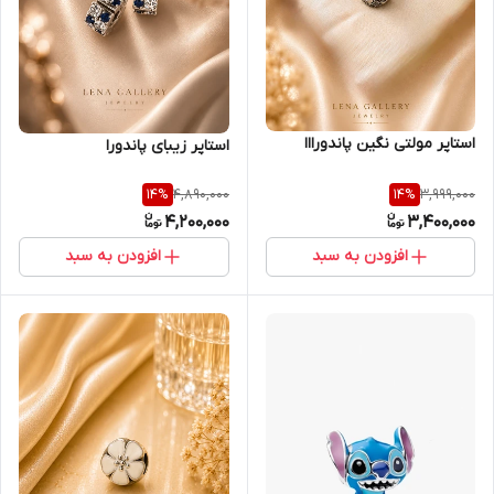
استاپر مولتی نگین پاندورااا
استاپر زیبای پاندورا
4,890,000
3,999,000
14
%
14
%
4,200,000
3,400,000
افزودن به سبد
افزودن به سبد