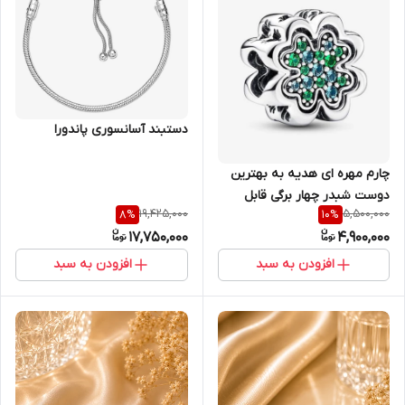
دستبند آسانسوری پاندورا
چارم مهره ای هدیه به بهترین
دوست شبدر چهار برگی قابل
19,425,000
5,500,000
8
%
10
%
تقسیم نقره پاندورا
17,750,000
4,900,000
افزودن به سبد
افزودن به سبد