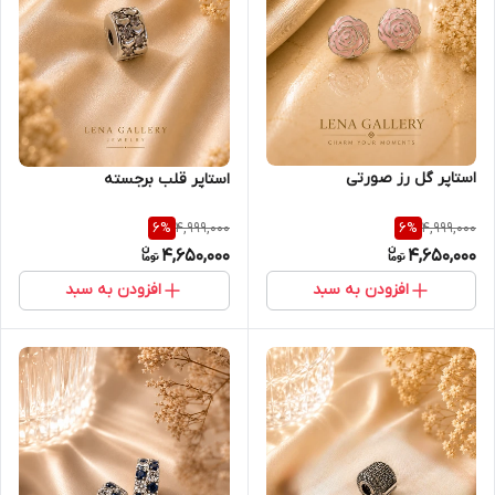
استاپر گل رز صورتی
استاپر قلب برجسته
4,999,000
4,999,000
6
%
6
%
4,650,000
4,650,000
افزودن به سبد
افزودن به سبد