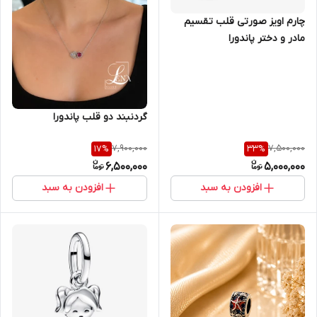
چارم اویز صورتی قلب تقسیم
مادر و دختر پاندورا
گردنبند دو قلب پاندورا
7,900,000
7,500,000
17
%
33
%
6,500,000
5,000,000
افزودن به سبد
افزودن به سبد