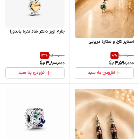
چارم اویز دختر شاد نقره پاندورا
استاپر کاج و ستاره دریایی
4,400,000
4,999,000
13
%
8
%
3,800,000
4,590,000
افزودن به سبد
افزودن به سبد