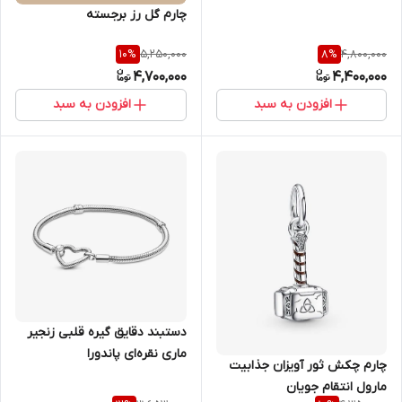
چارم گل رز برجسته
5,250,000
4,800,000
10
%
8
%
4,700,000
4,400,000
افزودن به سبد
افزودن به سبد
دستبند دقایق گیره‌ قلبی زنجیر
ماری نقره‌ای پاندورا
چارم چکش ثور آویزان جذابیت
مارول انتقام جویان