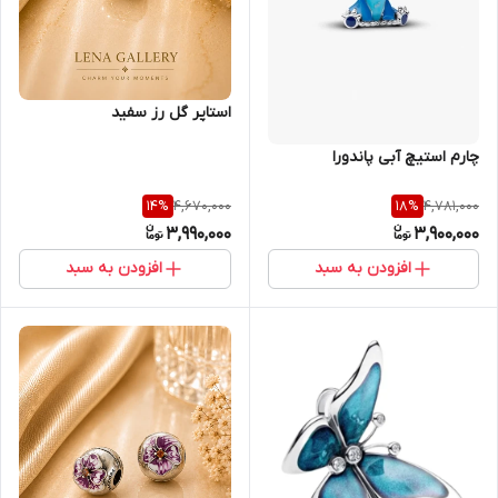
استاپر گل رز سفید
چارم استیچ آبی پاندورا
4,670,000
4,781,000
14
%
18
%
3,990,000
3,900,000
افزودن به سبد
افزودن به سبد