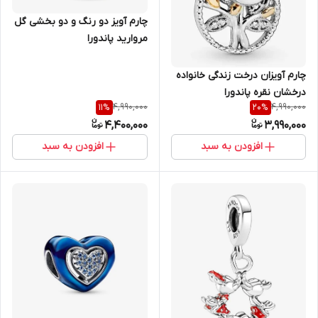
چارم آویز دو رنگ و دو بخشی گل
مروارید پاندورا
چارم آویزان درخت زندگی خانواده
درخشان نقره پاندورا
4,990,000
4,990,000
11
%
20
%
4,400,000
3,990,000
افزودن به سبد
افزودن به سبد