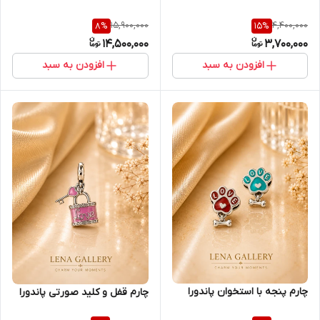
15,900,000
4,400,000
8
%
15
%
14,500,000
3,700,000
افزودن به سبد
افزودن به سبد
چارم پنجه با استخوان پاندورا
چارم قفل و کلید صورتی پاندورا