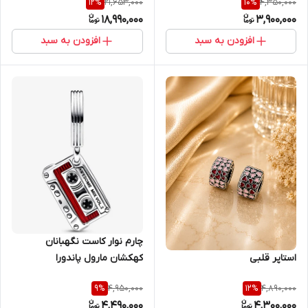
21,653,000
4,350,000
12
%
10
%
18,990,000
3,900,000
افزودن به سبد
افزودن به سبد
چارم نوار کاست نگهبانان
کهکشان مارول پاندورا
استاپر قلبی
4,950,000
4,890,000
9
%
12
%
4,490,000
4,300,000