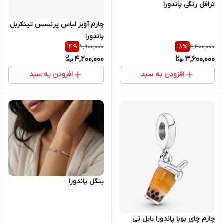
ترافل رنگی پاندورا
چارم آویز لباس پرنسس تینکربل
پاندورا
4,900,000
4,400,000
14
%
18
%
4,200,000
3,600,000
افزودن به سبد
افزودن به سبد
بنگل پاندورا
چارم چای بوبا پاندورا بابل تی