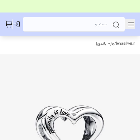
lenasilver.ir
/
چارم پاندورا