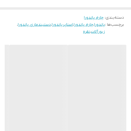
دسته‌بندی
:
چارم پاندورا
برچسب‌ها :
پاندورا
،
چارم پاندورا
،
استاپرپاندورا
،
دستبندماری پاندورا
،
زیورآلات
،
نقره