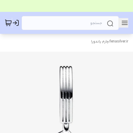
lenasilver.ir
/
چارم پاندورا