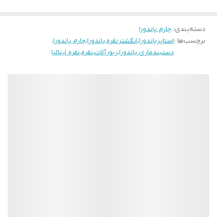
دسته‌بندی
:
چارم پاندورا
برچسب‌ها :
استاپرپاندورا
،
انگشترنقره
،
پاندورا
،
چارم پاندورا
،
دستبندماری پاندورا
،
زیورآلات
،
نقره
،
نقره ایتالیا