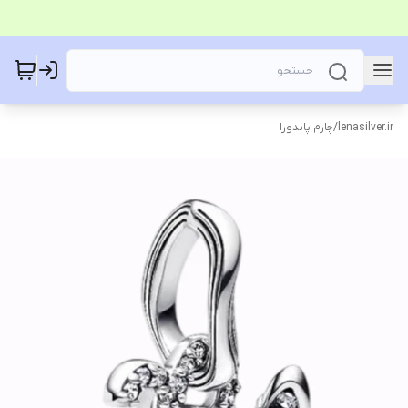
lenasilver.ir
/
چارم پاندورا