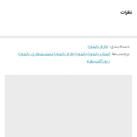
نظرات
دسته‌بندی
:
چارم پاندورا
برچسب‌ها :
استاپرپاندورا
،
پاندورا
،
چارم پاندورا
،
دستبندماری پاندورا
،
زیورآلات
،
نقره