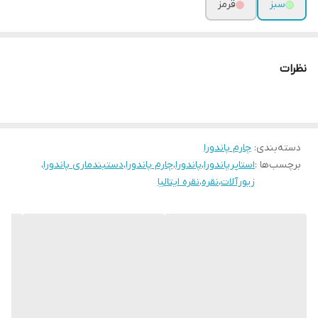
سبز
قرمز
نظرات
دسته‌بندی
:
چارم پاندورا
برچسب‌ها :
استاپرپاندورا
،
پاندورا
،
چارم پاندورا
،
دستبندماری پاندورا
،
زیورآلات
،
نقره
،
نقره ایتالیا