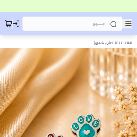
lenasilver.ir
/
چارم پاندورا