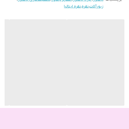
زیورآلات
،
نقره
،
نقره ایتالیا