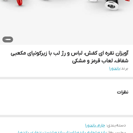
آویزان نقره ای کفش، لباس و رژ لب با زیرکونیای مکعبی
شفاف، لعاب قرمز و مشکی
برند:
پاندورا
نظرات
دسته‌بندی
:
چارم پاندورا
برچسب‌ها :
پاندورا
،
چارم پاندورا
،
استاپرپاندورا
،
دستبندماری پاندورا
،