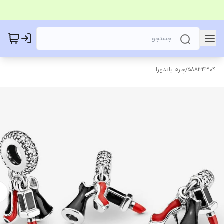
58834304
/
چارم پاندورا