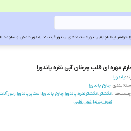
 جواهر ایتالیا
چارم پاندورا
دستبندهای پاندورا
گردنبند پاندورا
شمش و ساچمه ناد
ارم مهره ای قلب چرخان آبی نقره پاندورا
ند:
پاندورا
ته‌بندی
:
چارم پاندورا
چسب‌ها :
انگشتر
،
انگشترنقره
،
پاندورا
،
چارم پاندورا
،
استاپرپاندورا
،
زیورآلات
نقره ایتالیا
،
قفل قلبی