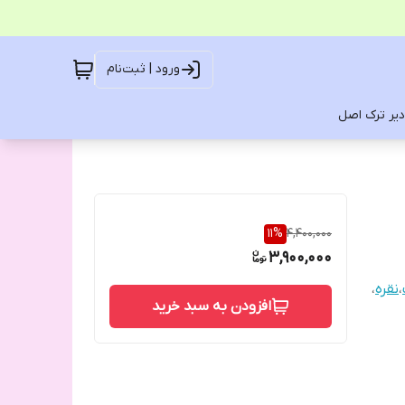
ورود | ثبت‌نام
یر ترک اصل
11
%
4,400,000
3,900,000
،
نقره
،
افزودن به سبد خرید