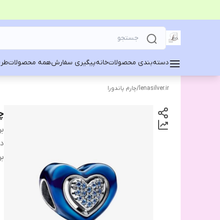
دسته‌بندی محصولات
خانه
پیگیری سفارش
همه محصولات
طرح
lenasilver.ir
/
چارم پاندورا
چ
بر
دس
بر