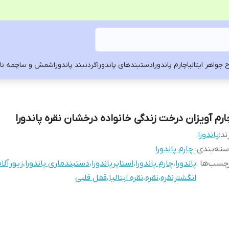
 جواهر ایتالیا
چارم پاندورا
دستبندهای پاندورا
گردنبند پاندورا
شمش و ساچمه ناد
ارم آویزان درخت زندگی خانواده درخشان نقره پاندورا
ند:
پاندورا
ته‌بندی
:
چارم پاندورا
چسب‌ها :
پاندورا
،
چارم پاندورا
،
استاپرپاندورا
،
دستبندماری پاندورا
،
زیورآلا
انگشترنقره
،
نقره
،
نقره ایتالیا
،
قفل قلبی