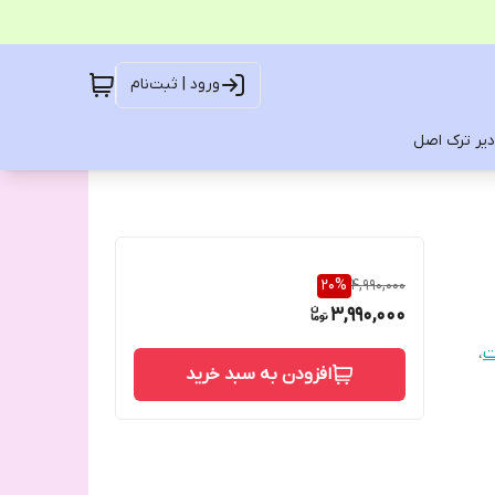
ورود | ثبت‌نام
یر ترک اصل
20
%
4,990,000
3,990,000
ت
،
افزودن به سبد خرید