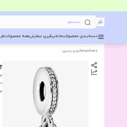
دسته‌بندی محصولات
خانه
پیگیری سفارش
همه محصولات
طرح
lenasilver.ir
/
چارم پاندورا
چ
بر
دس
بر