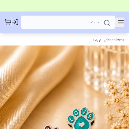
lenasilver.ir
/
چارم پاندورا