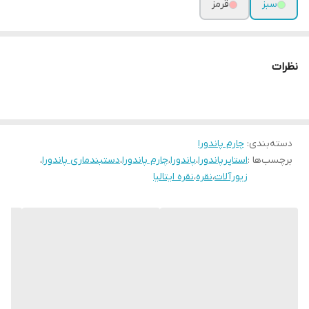
سبز
قرمز
نظرات
دسته‌بندی
:
چارم پاندورا
برچسب‌ها :
استاپرپاندورا
،
پاندورا
،
چارم پاندورا
،
دستبندماری پاندورا
،
زیورآلات
،
نقره
،
نقره ایتالیا