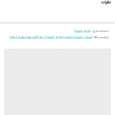
نظرات
دسته‌بندی
:
چارم پاندورا
برچسب‌ها :
استاپرپاندورا
،
پاندورا
،
چارم پاندورا
،
زیورآلات
،
نقره
،
نقره ایتالیا