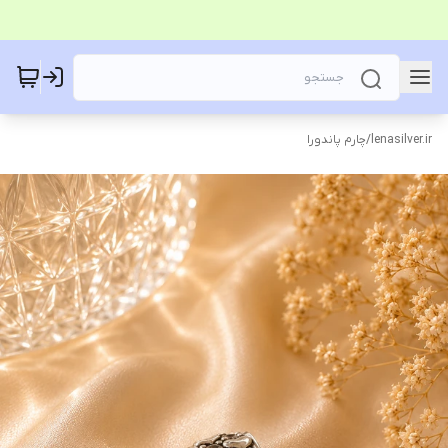
lenasilver.ir
/
چارم پاندورا