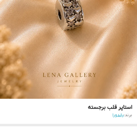
استاپر قلب برجسته
برند:
پاندورا