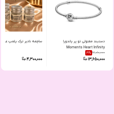
دستبند مفتولی تو پر پاندورا
ساچمه نادیر ترک پلمپ عیار ۹۹۹/۹
Moments Heart Infinity
17,010,000
19
%
4,300,000
13,650,000