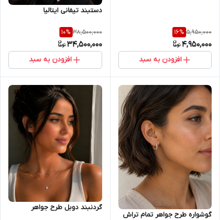
دستبند تیفانی ایتالیا
38,500,000
5,950,000
10
%
16
%
34,500,000
4,950,000
افزودن به سبد
افزودن به سبد
گردنبند دوبل طرح جواهر
گوشواره طرح جواهر تمام تراش