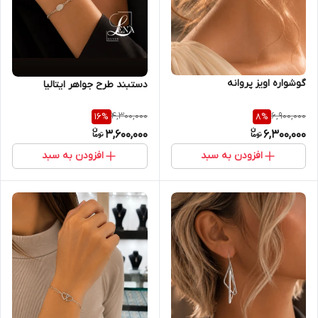
گوشواره اویز پروانه
دستبند طرح جواهر ایتالیا
4,300,000
6,900,000
16
%
8
%
3,600,000
6,300,000
افزودن به سبد
افزودن به سبد