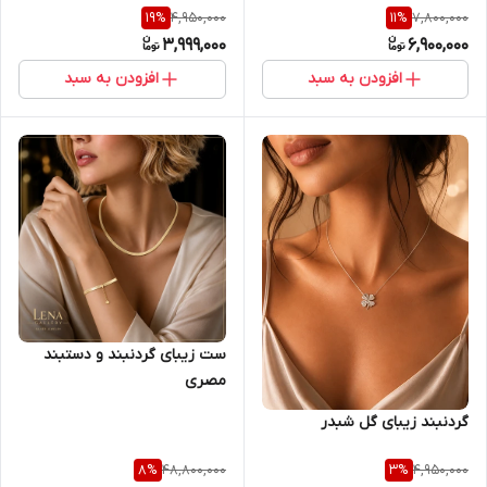
4,950,000
7,800,000
19
%
11
%
3,999,000
6,900,000
افزودن به سبد
افزودن به سبد
ست زیبای گردنبند و دستبند
مصری
گردنبند زیبای گل شبدر
48,800,000
4,950,000
8
%
3
%