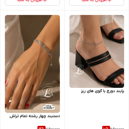
افزودن به سبد
افزودن به سبد
پابند دورج با گوی های ریز
دستبند چهار رشته تمام تراش
7,900,000
6,900,000
14
%
10
%