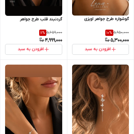
گوشواره طرح جواهر اویزی
گردنبند قلب طرح جواهر
5,659,000
5,950,000
11
%
10
%
4,999,000
5,300,000
افزودن به سبد
افزودن به سبد