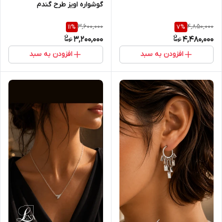
گوشواره اویز طرح گندم
3,600,000
4,850,000
11
%
7
%
3,200,000
4,480,000
افزودن به سبد
افزودن به سبد