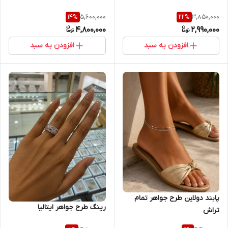
5,600,000
3,850,000
14
%
22
%
4,800,000
2,990,000
افزودن به سبد
افزودن به سبد
پابند دولاین طرح جواهر تمام
رینگ طرح جواهر ایتالیا
تراش