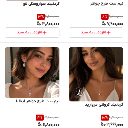
نیم ست طرح جواهر
گردنبند سواروسکی قو
4,600,000
8,600,000
17
%
8
%
3,800,000
7,900,000
افزودن به سبد
افزودن به سبد
نیم ست طرح جواهر ایتالیا
گردنبند کرواتی مروارید
13,800,000
4,900,000
14
%
18
%
11,800,000
3,999,000