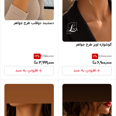
دستبند دوقلب طرح جواهر
گوشواره اویز طرح جواهر
4,950,000
7,800,000
19
%
11
%
3,999,000
6,900,000
افزودن به سبد
افزودن به سبد